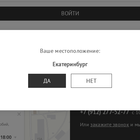
ВОЙТИ
Ваше местоположение:
paradstone@mail.ru
Екатеринбург
ДА
НЕТ
+7 (912) 277-52-77
с 10
Или
закажите звонок
и м