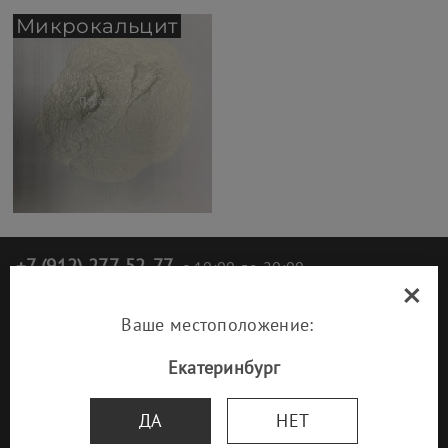
Микрокальцит
+7 (912) 277-52-77
с 10:00 до 20:00
×
Или
закажите звонок
и мы перезвоним
Ваше местоположение:
Екатеринбург
ДА
НЕТ
© 1993-2026 ООО «Парад Стоун»