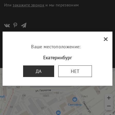
Или
закажите звонок
и мы перезвоним
×
© 1993-2026 ООО «Парад Стоун»
Политика организации в отношении обработки персональных
Ваше местоположение:
данных
Екатеринбург
Разработка сайта
UNITECH
Парад Стоун
ДА
НЕТ
Изделия из камня в Екатеринбурге
Изготовление памятников и надгробий в Екатеринбурге