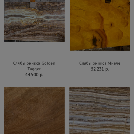
Слябы оникса Golden
Слябы оникса Миеле
Tagger
52 231 р.
44 500 р.