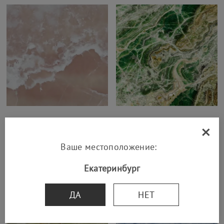
×
Onyx Rosa
Paradiso Green Onyx
70 161 р.
57 688 р.
Ваше местоположение:
Екатеринбург
ДА
НЕТ