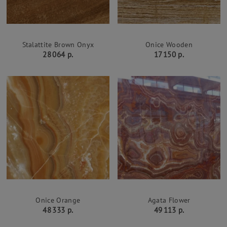
Stalattite Brown Onyx
Onice Wooden
28 064 р.
17 150 р.
Onice Orange
Agata Flower
48 333 р.
49 113 р.