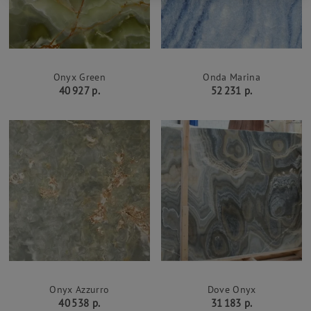
Onyx Green
Onda Marina
40 927 р.
52 231 р.
Onyx Azzurro
Dove Onyx
40 538 р.
31 183 р.