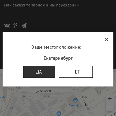
Или
закажите звонок
и мы перезвоним
×
© 1993-2026 ООО «Парад Стоун»
Политика организации в отношении обработки персональных
Ваше местоположение:
данных
Екатеринбург
Разработка сайта
UNITECH
Парад Стоун
ДА
НЕТ
Изделия из камня в Екатеринбурге
Изготовление памятников и надгробий в Екатеринбурге