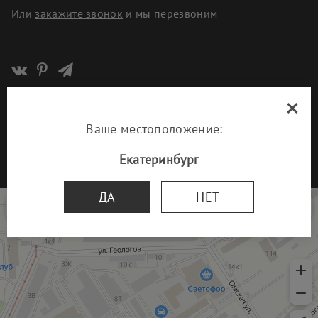
Или
закажите звонок
и мы перезвоним
×
© 1993-2026 ООО «Парад Стоун»
Политика организации в отношении обработки персональных
Ваше местоположение:
данных
Екатеринбург
Разработка сайта
UNITECH
Парад Стоун
ДА
НЕТ
Изделия из камня в Екатеринбурге
Изготовление памятников и надгробий в Екатеринбурге